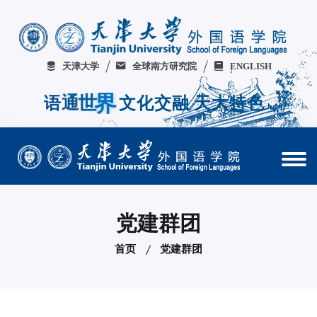
天津大学
全球南方研究院
ENGLISH
天
大
融
交
语
通
世
界
文
化
特
色
党建群团
首页
党建群团