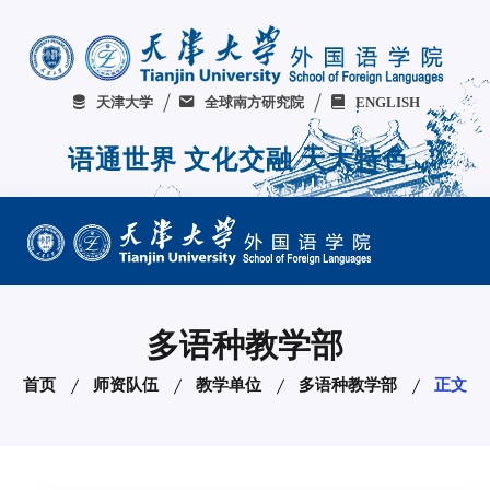
天津大学
全球南方研究院
ENGLISH
语
通
世
界
文
化
交
融
天
大
特
色
多语种教学部
首页
师资队伍
教学单位
多语种教学部
正文