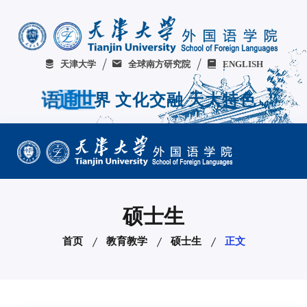
天津大学
全球南方研究院
ENGLISH
化
交
文
界
语
通
世
融
天
大
特
色
硕士生
首页
教育教学
硕士生
正文