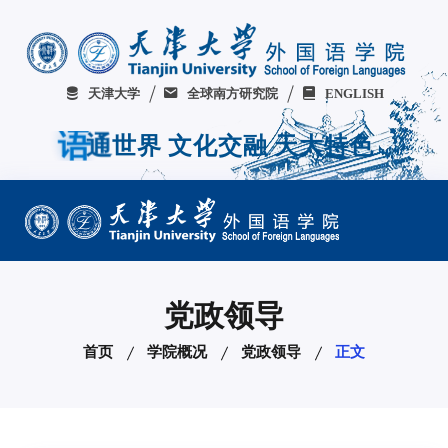
天津大学
全球南方研究院
ENGLISH
世
通
界
语
文
化
交
融
天
大
特
色
党政领导
首页
学院概况
党政领导
正文