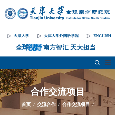
天津大学
天津大学外国语学院
ENGLISH
南
野
视
全
球
方
智
汇
天
大
担
当
合作交流项目
首页
/
交流合作
/
合作交流项目
/